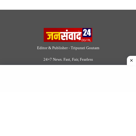
Editor & Publisher - Tripurari Goutam
24×7 News. Fast, Fair, Fearless
Site Links
About Us
|
Disclaimer
|
Contact us
|
Privacy Policy
DMCA
|
Rss Feed
|
Join Our Team
Follow Now