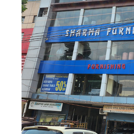
By
Goutam
Published on:
April 8, 2024