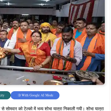
 इस दौरान जगह- जगह पर राम भक्तों के लिए शरबत के शिविर लगाये गये
प्लांट हेड रवींद्र कुलकर्णी, सम्मानित अतिथि के तौर पर एचआर हेड
 के पूर्व विधायक अरविंद सिंह, चंद्रगुप्त सिंह, शिव शंकर सिंह, शंभू