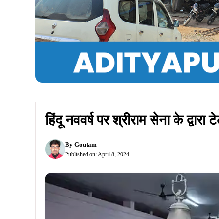
Summarize :
With ChatGPT
With Perplex
जनसंवाद, जमशेदपुर:
हिंदू नववर्ष पर श्रीराम सेना की ओर
के दौरान सभी हाथों में भगवा झंडा लिये गये जय श्री राम 
दिग्विजय सिंह, संरक्षक सह टाटा मोटर्स वर्कर्स यूनियन के मह
में शामिल हुए।