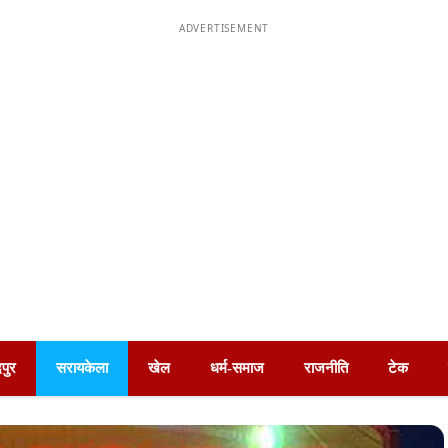
ADVERTISEMENT
पुर
सरायकेला
खेल
धर्म-समाज
राजनीति
टेक