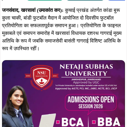
Summarize :
With ChatGPT
With Perplexity
With 
जनसंवाद, खरसावां (उमाकांत कर):
कुचाई प्रखंड अंतर्गत कांडा बुरू
कुला चाकी, बांडी फुटबॉल मैदान में आयोजित दो दिवसीय फुटबॉल
प्रतियोगिता का सफलतापूर्वक समापन हुआ। प्रतियोगिता के फाइनल
मुकाबले एवं समापन समारोह में खरसावां विधायक दशरथ गागराई मुख्य