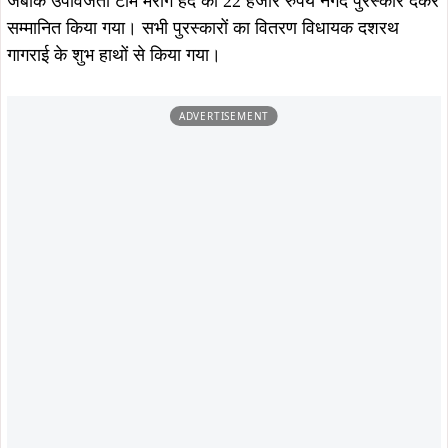
इसके साथ ही प्रतियोगिता के दौरान आयोजित मोटरसाइकिल डिक्लेयर
प्रतियोगिता में विजेता रहे पांडु मुंडा को हीरो होंडा मोटरसाइकिल देकर
पुरस्कृत किया गया, जिसे लेकर दर्शकों में खासा उत्साह देखा गया।
समारोह को संबोधित करते हुए विधायक दशरथ गागराई ने कहा कि
बदलती जीवनशैली और बढ़ती पर्यावरणीय चुनौतियों के बीच खेलकूद
और शारीरिक परिश्रम स्वस्थ जीवन के लिए अत्यंत आवश्यक हैं।
उन्होंने युवाओं से आह्वान किया कि वे किताबी ज्ञान के साथ-साथ खेल,
योग और शारीरिक गतिविधियों को अपनी दिनचर्या में शामिल करें, ताकि