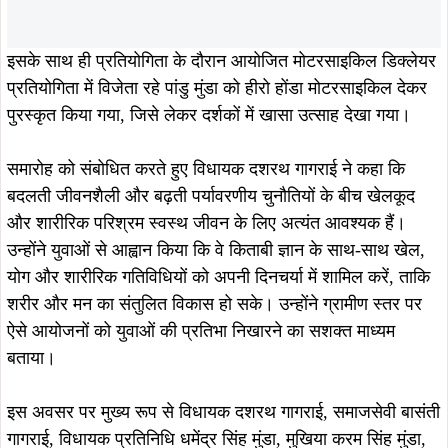
शरीर और मन का संतुलित विकास हो सके। उन्होंने ग्रामीण स्तर पर
ऐसे आयोजनों को युवाओं की प्रतिभा निखारने का सशक्त माध्यम
बताया।
इस अवसर पर मुख्य रूप से विधायक दशरथ गागराई, समाजसेवी बासंती
गागराई, विधायक प्रतिनिधि धमेंद्र सिंह मुंडा, मुखिया करम सिंह मुंडा,
दुखु मुंडा, शेर सिंह सोय, सोमनाथ हाजम, दिनेश सिजुई, रामनाथ मुंडा,
प्रदीप कुमार सिजुई, सनातन उगुरसांडी, अशोक कुमार मानकी, गोविंद
मुंडा, रामकिशोर सोय, कृष्णा लोआदा, सुभाष भुमिज सहित बड़ी संख्या में
खेल प्रेमी एवं ग्रामीण उपस्थित थे।
ताजा खबरें