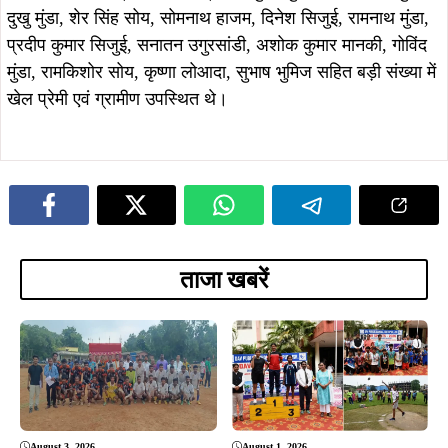
August 3, 2026
August 1, 2026
सामुडीह फुटबॉल प्रतियोगिता का भव्य
डीएवी खेलकूद क्लस्टर-1 प्रतियोगिता
समापन, सालुका एफसी जोजोडीह ने जीता
संपन्न, एथलेटिक्स में डीएवी बिष्टुपुर के
चैंपियन का खिताब
खिलाड़ियों का शानदार प्रदर्शन
July 31, 2026
July 31, 2026
डीएवी खेलकूद क्लस्टर-1 प्रतियोगिता का
डीबीएमएस कदमा हाई स्कूल में इंटर हाउस
आगाज, 8 स्कूलों के 229 खिलाड़ियों ने लिया
स्पेलिंग बी प्रतियोगिता, एमेरल्ड और सफायर
हिस्सा
हाउस का शानदार प्रदर्शन