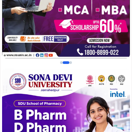
अतिथि के रूप में जबकि समाजसेवी बासंती गागराई विशिष्ट अतिथि के
रूप में उपस्थित रहीं।
फाइनल मुकाबले का विधिवत उद्घाटन विधायक दशरथ गागराई,
समाजसेवी बासंती गागराई, विधायक प्रतिनिधि धमेंद्र सिंह मुंडा एवं