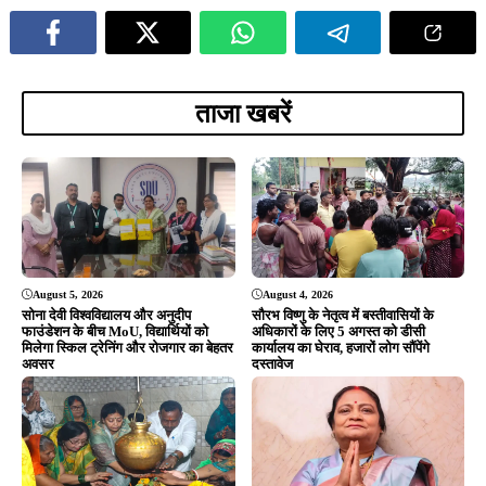
August 4, 2026
August 3, 2026
धर्म को राजनीति का हथियार न बनाएं, जनता
श्रावण के पहले सोमवार पर टुईलाडुंगरी
विकास चाहती है: शंकर जोशी
शिवमय, कलश यात्रा के बाद हुआ भव्य
रुद्राभिषेक; उमड़ी श्रद्धालुओं की भीड़
ADVERTISEMENT