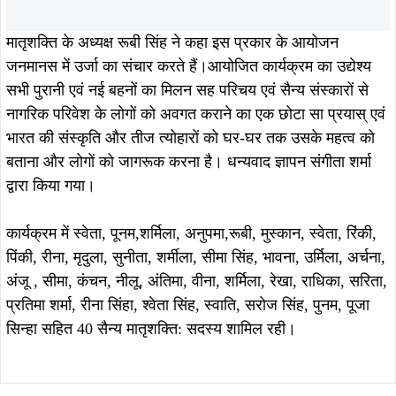
August 5, 2026
August 4, 2026
सोना देवी विश्वविद्यालय और अनुदीप
सौरभ विष्णु के नेतृत्व में बस्तीवासियों के
फाउंडेशन के बीच MoU, विद्यार्थियों को
अधिकारों के लिए 5 अगस्त को डीसी
मिलेगा स्किल ट्रेनिंग और रोजगार का बेहतर
कार्यालय का घेराव, हजारों लोग सौंपेंगे
अवसर
दस्तावेज
August 4, 2026
August 4, 2026
सावन की पहली सोमवारी पर शिवभक्ति में डूबे
9 अगस्त की निशुल्क कांवर यात्रा की
बन्ना गुप्ता और मेयर सुधा गुप्ता, प्राचीन शिव
संयोजिका बनीं कुमकुम श्रीवास्तव, महिलाओं
मंदिर में किया जलाभिषेक
की बढ़ती भागीदारी को देखते हुए जिम्मेदारी