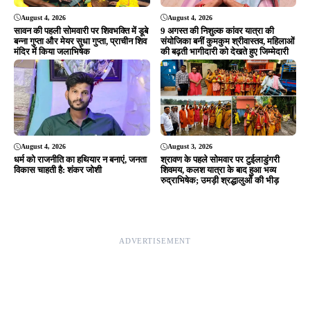
Editor & Publisher - Tripurari Goutam
24×7 News. Fast, Fair, Fearless
Site Links
About Us
|
Disclaimer
|
Contact us
|
Privacy Policy
DMCA
|
Rss Feed
|
Join Our Team
Follow Now