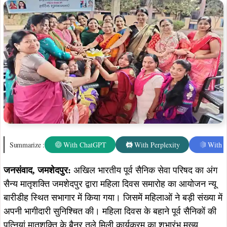
Summarize :
With ChatGPT
With Perplexity
With 
जनसंवाद, जमशेदपुर:
अखिल भारतीय पूर्व सैनिक सेवा परिषद का अंग
सैन्य मातृशक्ति जमशेदपुर द्वारा महिला दिवस समारोह का आयोजन न्यू
बारीडीह स्थित सभागार में किया गया। जिसमें महिलाओं ने बड़ी संख्या में
अपनी भागीदारी सुनिश्चित की। महिला दिवस के बहाने पूर्व सैनिकों की
पत्नियां मातृशक्ति के बैनर तले मिली.कार्यक्रम का शुभारंभ मुख्य