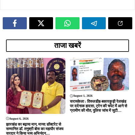
सरायकेला : तिरुलडीह-बकारकुड़ी रेलखंड
पर दर्दनाक हादसा, ट्रेन की चपेट में आने से
ग्रामीण की मौत, पुलिस जांच में जुटी…
August 6, 2026
झारखंड का बढ़ाया मान, मानद डॉक्टरेट से
सम्मानित डॉ. तनुश्री बोस का महापौर संजय
सरदार ने किया भव्य अभिनंदन…
July 1, 2026
June 24, 2026
आदित्यपुर : शहर की पहचान पर कचरे का
आदित्यपुर : स्वच्छता अभियान के दावों पर
दाग: ऑटो क्लस्टर मार्ग पर गंदगी का
गंदगी का तमाचा! श्रीनाथ यूनिवर्सिटी परिसर
साम्राज्य, अस्पताल-उद्योग और आईटी हब
बना कूड़ाघर, छात्र-छात्राएं नारकीय माहौल
को जोड़ने वाली सड़क बदहाल, सफाई
में पढ़ने को मजबूर, नगर निगम और प्रबंधन
व्यवस्था पर उठे गंभीर सवाल…
की चुप्पी पर उठे गंभीर सवाल…