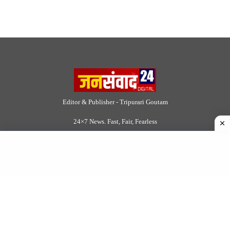
Editor & Publisher - Tripurari Goutam
24×7 News. Fast, Fair, Fearless
Site Links
About Us
|
Disclaimer
|
Contact us
|
Privacy Policy
DMCA
|
Rss Feed
|
Join Our Team
Follow Now