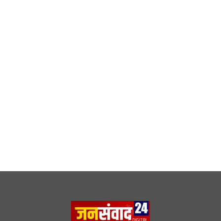
DMCA
|
Rss Feed
|
Join Our Team
Follow Now
© 2026 Jansamvad24.com All rights reserved