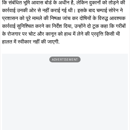
निर्माण की सूचना सामने आने के बाद स्थानीय खिलाड़ियों, युवाओं और
नागरिकों ने इसका विरोध शुरू कर दिया था। इस मुद्दे को सबसे पहले
प्रमुखता से उठाते हुए वार्ड संख्या-27 की पार्षद रिंकी कुमारी ने नगर
निगम के मेयर संजय सरदार को पत्र लिखकर जागृति मैदान में
प्रशासनिक भवन निर्माण का विरोध किया था तथा इस विषय पर बोर्ड
स्तर पर चर्चा की मांग की थी.
पार्षद रिंकी कुमारी की पहल को नगर निगम के कई पार्षदों का समर्थन भी
प्राप्त हुआ। जनप्रतिनिधियों ने स्पष्ट किया कि खेल मैदानों को समाप्त
कर विकास कार्य करना उचित नहीं है और युवाओं के भविष्य से जुड़े इस
विषय पर पुनर्विचार किया जाना चाहिए.
वहीं नगर निगम के मेयर संजय सरदार ने भी जनभावनाओं का सम्मान
करते हुए इस विषय को गंभीरता से लिया। मेयर ने जनप्रतिनिधियों और
स्थानीय लोगों की आपत्तियों को महत्व देते हुए मैदान की उपयोगिता और
खेल गतिविधियों के महत्व को स्वीकार किया, इसके बाद पूरे मामले पर