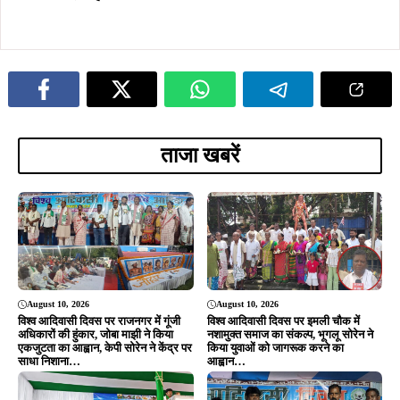
August 9, 2026
August 9, 2026
कुचाई में धूमधाम से मना विश्व आदिवासी
कुचाई के सिकरम्बा जंगल से पिस्टल-राइफल
दिवस, विधायक दशरथ गागराई ने हो गीत
समेत हथियार बरामद, SSB-पुलिस का
गाकर बांधा समां; जल-जंगल-जमीन बचाने
संयुक्त सर्च ऑपरेशन सफल
का लिया संकल्प
ADVERTISEMENT