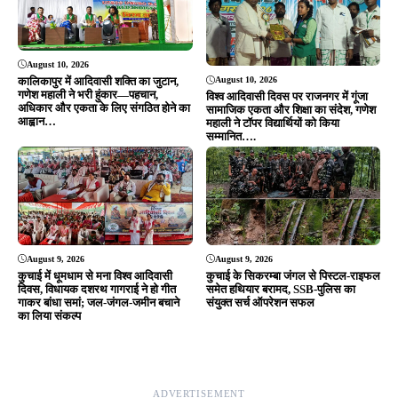
Editor & Publisher - Tripurari Goutam
24×7 News. Fast, Fair, Fearless
Site Links
About Us
|
Disclaimer
|
Contact us
|
Privacy Policy