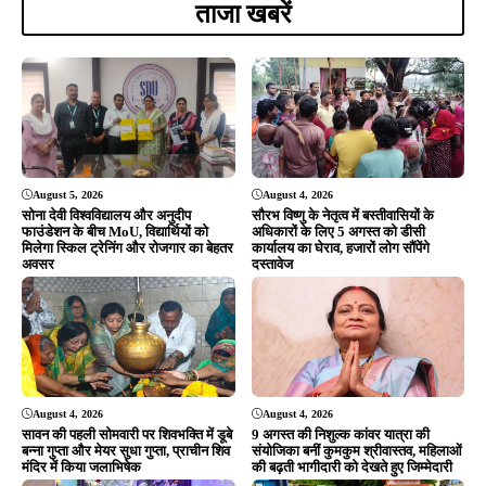
August 4, 2026
August 4, 2026
सावन की पहली सोमवारी पर शिवभक्ति में डूबे
9 अगस्त की निशुल्क कांवर यात्रा की
बन्ना गुप्ता और मेयर सुधा गुप्ता, प्राचीन शिव
संयोजिका बनीं कुमकुम श्रीवास्तव, महिलाओं
मंदिर में किया जलाभिषेक
की बढ़ती भागीदारी को देखते हुए जिम्मेदारी
August 4, 2026
August 3, 2026
धर्म को राजनीति का हथियार न बनाएं, जनता
श्रावण के पहले सोमवार पर टुईलाडुंगरी
विकास चाहती है: शंकर जोशी
शिवमय, कलश यात्रा के बाद हुआ भव्य
रुद्राभिषेक; उमड़ी श्रद्धालुओं की भीड़
ADVERTISEMENT