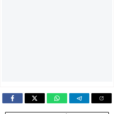
ताजा खबरें
August 5, 2026
August 4, 2026
सोना देवी विश्वविद्यालय और अनुदीप
सौरभ विष्णु के नेतृत्व में बस्तीवासियों के
फाउंडेशन के बीच MoU, विद्यार्थियों को
अधिकारों के लिए 5 अगस्त को डीसी
मिलेगा स्किल ट्रेनिंग और रोजगार का बेहतर
कार्यालय का घेराव, हजारों लोग सौंपेंगे
अवसर
दस्तावेज