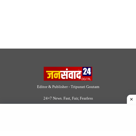
Site Links
About Us
|
Disclaimer
|
Contact us
|
Privacy Policy
DMCA
|
Rss Feed
|
Join Our Team
Follow Now
© 2026 Jansamvad24.com All rights reserved