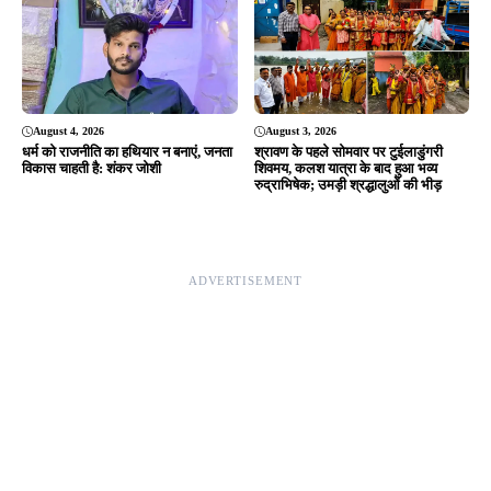
Editor & Publisher - Tripurari Goutam
24×7 News. Fast, Fair, Fearless