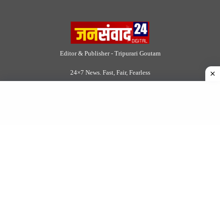
Editor & Publisher - Tripurari Goutam
24×7 News. Fast, Fair, Fearless
Site Links
About Us
|
Disclaimer
|
Contact us
|
Privacy Policy
DMCA
|
Rss Feed
|
Join Our Team
Follow Now
© 2026 Jansamvad24.com All rights reserved