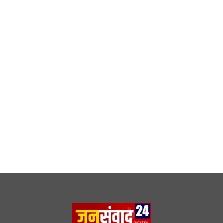
DMCA
|
Rss Feed
|
Join Our Team
Follow Now
© 2026 Jansamvad24.com All rights reserved