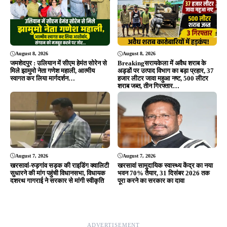
Editor & Publisher - Tripurari Goutam
24×7 News. Fast, Fair, Fearless
Site Links
About Us
|
Disclaimer
|
Contact us
|
Privacy Policy