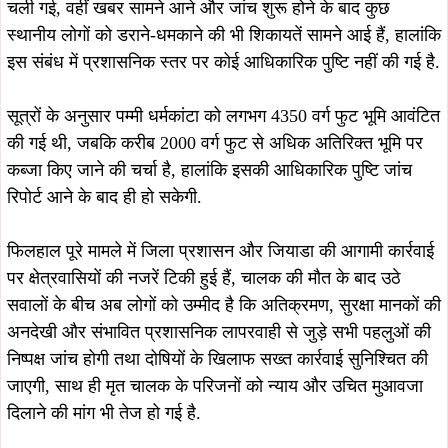
August 8, 2026
August 8, 2026
कपाली पुलिस की नशे के खिलाफ बड़ी
कुचाई में शहीद निर्मल महतो की 39वीं
कार्रवाई, एनडीपीएस एक्ट में चार आरोपी
पुण्यतिथि पर झामुमो कार्यकर्ताओं ने दी
गिरफ्तार, भेजे गए न्यायिक हिरासत में
श्रद्धांजलि, संघर्ष और बलिदान को किया याद
August 8, 2026
August 8, 2026
जमशेदपुर : उलियान में सीएम हेमंत सोरेन से
Breakingसरायकेला में अवैध शराब के
मिले झामुमो नेता गणेश महाली, आत्मीय
अड्डों पर उत्पाद विभाग का बड़ा प्रहार, 37
स्वागत कर लिया मार्गदर्शन…
हजार लीटर जावा महुआ नष्ट, 500 लीटर
शराब जब्त, तीन गिरफ्तार…