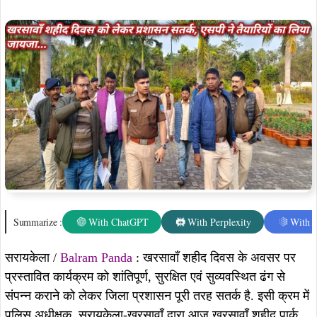
Summarize :
With ChatGPT
With Perplexity
With 
सरायकेला /
Balram Panda
: खरसावाँ शहीद दिवस के अवसर पर
प्रस्तावित कार्यक्रम को शांतिपूर्ण, सुरक्षित एवं सुव्यवस्थित ढंग से
संपन्न कराने को लेकर जिला प्रशासन पूरी तरह सतर्क है. इसी क्रम में
पुलिस अधीक्षक, सरायकेला-खरसावाँ द्वारा आज खरसावाँ शहीद पार्क