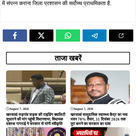
कपाली पुलिस का बड़ा प्रहार, फरार आरोपी
झारखंड का बढ़ाया मान, मानद डॉक्टरेट से
गिरफ्तार, अपराधियों में मचा हड़कंप…
सम्मानित डॉ. तनुश्री बोस का महापौर संजय
सरदार ने किया भव्य अभिनंदन…
August 5, 2026
August 5, 2026
सरायकेला में दिशोम गुरु शिबू सोरेन की
कुचाई में GPDP पर दो दिवसीय प्रशिक्षण
प्रतिमा स्थापना का भूमि पूजन, प्रथम
संपन्न, पंचायत प्रतिनिधियों को विकास
पुण्यतिथि पर नेताओं ने दी श्रद्धांजलि
योजना बनाने की दी गई जानकारी
ADVERTISEMENT