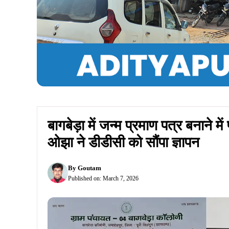
Summarize :
With ChatGPT
With Perplex
जनसंवाद, जमशेदपुर।
बागबेड़ा कॉलोनी पंचायत क्षेत्र मे
जनप्रतिनिधियों ने प्रशासन से हस्तक्षेप की मांग की है।
रूप से पूर्वी सिंहभूम के उप विकास आयुक्त नागेंद्र पासव