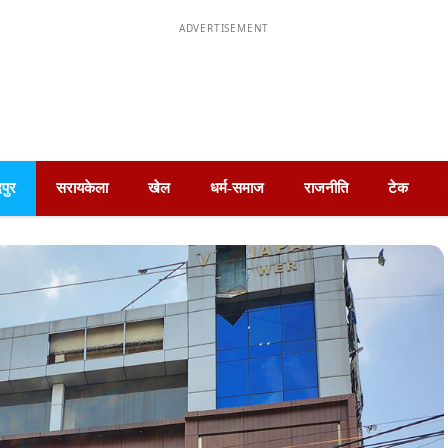
ADVERTISEMENT
पुर
सरायकेला
खेल
धर्म-समाज
राजनीति
टेक
में परेशानी: उप मुखिया संतोष ठाकुर और सूरज