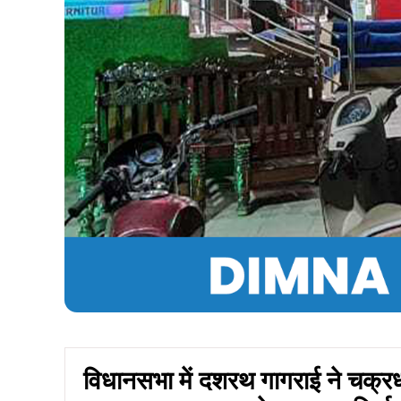
विधानसभा में दशरथ गागराई ने चक्रधर