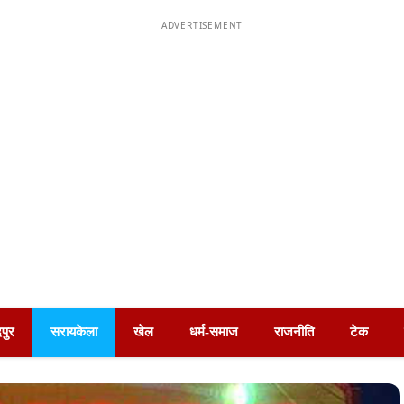
ADVERTISEMENT
पुर
सरायकेला
खेल
धर्म-समाज
राजनीति
टेक