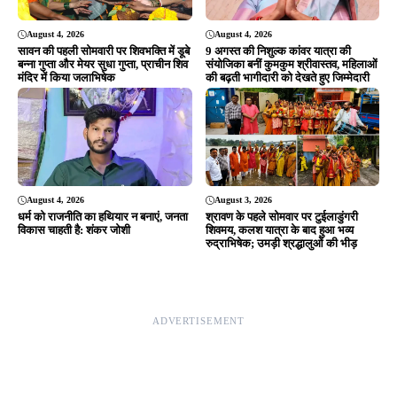
Editor & Publisher - Tripurari Goutam
24×7 News. Fast, Fair, Fearless
Site Links
About Us
|
Disclaimer
|
Contact us
|
Privacy Policy
DMCA
|
Rss Feed
|
Join Our Team
Follow Now