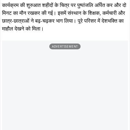
राजगुरु और सुखदेव के जीवन और उनके क्रांतिकारी योगदान पर
विस्तार से प्रकाश डाला।
डॉ. पांडे ने बताया कि भगत सिंह का जन्म 28 सितंबर 1907 को हुआ था
और उन्होंने अंग्रेजी हुकूमत के खिलाफ क्रांति का बिगुल फूंका। 23
मार्च 1931 को वे हंसते-हंसते फांसी पर चढ़ गए। उनका नारा “इंकलाब
जिंदाबाद” आज भी युवाओं के लिए प्रेरणा बना हुआ है।
उन्होंने शिवराम राजगुरु के बारे में बताया कि वे एक साहसी क्रांतिकारी
थे, जिन्होंने भगत सिंह के साथ मिलकर अंग्रेज अधिकारी सांडर्स की
हत्या कर ब्रिटिश शासन को चुनौती दी। वहीं सुखदेव थापर हिंदुस्तान
सोशलिस्ट रिपब्लिकन एसोसिएशन के सक्रिय सदस्य थे और स्वतंत्रता
संग्राम में उनकी अहम भूमिका रही।
कार्यक्रम के दौरान छात्र-छात्राओं ने देशभक्ति गीत, कविता और भाषण
प्रस्तुत कर शहीदों के प्रति अपनी श्रद्धा व्यक्त की। पूरे कार्यक्रम में
देशभक्ति का उत्साह साफ दिखाई दिया।