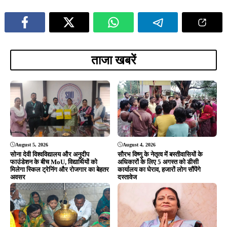
August 4, 2026
August 3, 2026
धर्म को राजनीति का हथियार न बनाएं, जनता
श्रावण के पहले सोमवार पर टुईलाडुंगरी
विकास चाहती है: शंकर जोशी
शिवमय, कलश यात्रा के बाद हुआ भव्य
रुद्राभिषेक; उमड़ी श्रद्धालुओं की भीड़
ADVERTISEMENT