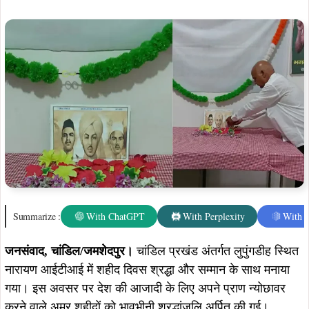
Summarize :
With ChatGPT
With Perplexity
With 
जनसंवाद,
चांडिल/जमशेदपुर।
चांडिल प्रखंड अंतर्गत लुपुंगडीह स्थित
नारायण आईटीआई में शहीद दिवस श्रद्धा और सम्मान के साथ मनाया
गया। इस अवसर पर देश की आजादी के लिए अपने प्राण न्योछावर
करने वाले अमर शहीदों को भावभीनी श्रद्धांजलि अर्पित की गई।