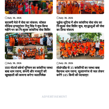
July 30, 2026
July 30, 2026
श्रावणी मेले में सेवा का संकल्प: सोशल
सुईया-घुटिया में ओम कांवरिया सेवा संघ का
मीडिया इन्फ्लुएंसर रितु सिंह ने शुरू किया
निःशुल्क सेवा शिविर शुरू, श्रद्धालुओं की सेवा
महीने भर का नि:शुल्क कांवरिया सेवा शिविर
का लिया संकल्प
July 30, 2026
July 28, 2026
टाटा मोटर्स वर्कर्स यूनियन का कांवरिया जत्था
तोडंगडीह से 35 कांवरियों का जत्था बाबा
बाबा धाम रवाना, कंपनी और मजदूरों की
वैद्यनाथ धाम रवाना, सुल्तानगंज से जल लेकर
खुशहाली की कामना करेगा जलाभिषेक
करेंगे 105 किमी की पदयात्रा
ADVERTISEMENT