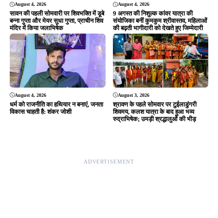
Editor & Publisher - Tripurari Goutam
24×7 News. Fast, Fair, Fearless
Site Links
About Us
|
Disclaimer
|
Contact us
|
Privacy Policy
DMCA
|
Rss Feed
|
Join Our Team
Follow Now