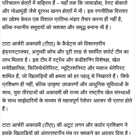
प्रभाव का जीता-जागता प्रमाण है। स्थापना के बाद से, टाटा आर्चरी
अकादमी (टीएए) ने कई उल्लेखनीय चैंपियनों को तैयार किया है, जिनमें
नौ ओलंपियन, तीन द्रोणाचार्य पुरस्कार विजेता, एक लाइफटाइम
द्रोणाचार्य पुरस्कार विजेता और 150 से अधिक अंतरराष्ट्रीय तीरंदाज
शामिल हैं।इसलिए, टाटा स्टील का आर्चरी प्रीमियर लीग में रणनीतिक
प्रवेश एक स्वाभाविक कदम है, जो इस खेल को बढ़ावा देने और इसे नई
ऊँचाइयों तक पहुँचाने के प्रति इसकी प्रतिबद्धता को और मजबूत करता
है।
चेऱो आर्चर्स टीम अपनी प्रख्यात और दमदार टीम पर गर्व करती है,
जिसमें विश्व स्तरीय तीरंदाज शामिल हैं। डेनमार्क के मैथियास फुलर्टन,
जो कम्पाउंड आर्चरी में वर्तमान वर्ल्ड नंबर 1 हैं, टीम में अद्वितीय
विशेषज्ञता और अनुभव लेकर आए हैं। भारत के ओलंपियन और पूर्व
टीएए खिलाड़ी अतानु दास के साथ रिकर्व आर्चरी में वर्ल्ड नंबर 9
कैथरिना बाउर भी टीम का हिस्सा हैं। इसके अलावा, भारतीय तीरंदाजों
के मजबूत दल में राहुल (रिकर्व), प्रिथिका प्रदीप (कम्पाउंड), मडाला
हमसिनी (कम्पाउंड), साहिल राजेश (कम्पाउंड) और कुमकुम मोहोड
(रिकर्व) शामिल हैं।