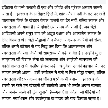
हुए, टाटा स्टील ने न केवल खिलाड़ियों को सशक्त बनाया है, बल्कि
उत्कृष्ट खेल संस्कृति को भी बढ़ावा दिया है। यही संकल्प आज के भारत
के तीरंदाजों को अंतरराष्ट्रीय मंचों पर चमकने की प्रेरणा देता है।
हाल ही में आर्चरी प्रीमियर लीग (एपीएल) की शुरुआत इस गौरवशाली
सफ़र में एक और ऐतिहासिक मील का पत्थर साबित हुई है। अतीत के
महानायक धनुर्धरों को शानदार श्रद्धांजलि देते हुए, झारखंड की अपनी
टीम ने “चेऱो आर्चर्स” नाम अपनाया है। यह नाम केवल एक पहचान नहीं,
बल्कि उस परंपरा और शौर्य का प्रतीक है, जो पीढ़ियों से झारखंड की
मिट्टी में रचा-बसा है। आधुनिक खेलों की महत्वाकांक्षा और प्राचीन
पराक्रम का यह अनूठा संगम, इतिहास को वर्तमान से जोड़ता है और
आने वाले भविष्य को नई ऊर्जा प्रदान करता है।
टाटा स्टील द्वारा अक्टूबर 1996 में स्थापित टाटा आर्चरी अकादमी
(टीएए) लगभग तीन दशकों से प्रतिभा को निखारने का एक उज्ज्वल
प्रतीक बनी हुई है। भारत में आर्चरी प्रशिक्षण का नया मॉडल प्रस्तुत