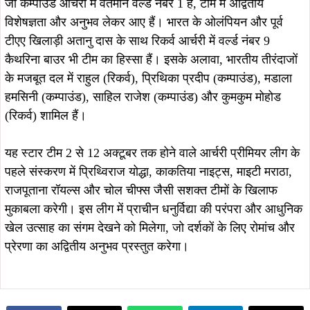
August 5, 2026
August 4, 2026
सोना देवी विश्वविद्यालय और अनुदीप
सौरभ विष्णु के नेतृत्व में बस्तीवासियों के
फाउंडेशन के बीच MoU, विद्यार्थियों को
अधिकारों के लिए 5 अगस्त को डीसी
मिलेगा स्किल ट्रेनिंग और रोजगार का बेहतर
कार्यालय का घेराव, हजारों लोग सौंपेंगे
अवसर
दस्तावेज
August 4, 2026
August 4, 2026
सावन की पहली सोमवारी पर शिवभक्ति में डूबे
9 अगस्त की निशुल्क कांवर यात्रा की
बन्ना गुप्ता और मेयर सुधा गुप्ता, प्राचीन शिव
संयोजिका बनीं कुमकुम श्रीवास्तव, महिलाओं
मंदिर में किया जलाभिषेक
की बढ़ती भागीदारी को देखते हुए जिम्मेदारी