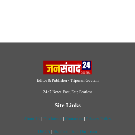
24×7 News. Fast, Fair, Fearless
Site Links
About Us
|
Disclaimer
|
Contact us
|
Privacy Policy
DMCA
|
Rss Feed
|
Join Our Team
Follow Now
© 2026 Jansamvad24.com All rights reserved