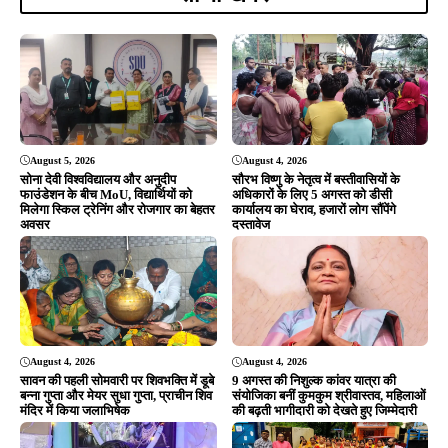
August 4, 2026
August 4, 2026
सावन की पहली सोमवारी पर शिवभक्ति में डूबे
9 अगस्त की निशुल्क कांवर यात्रा की
बन्ना गुप्ता और मेयर सुधा गुप्ता, प्राचीन शिव
संयोजिका बनीं कुमकुम श्रीवास्तव, महिलाओं
मंदिर में किया जलाभिषेक
की बढ़ती भागीदारी को देखते हुए जिम्मेदारी
August 4, 2026
August 3, 2026
धर्म को राजनीति का हथियार न बनाएं, जनता
श्रावण के पहले सोमवार पर टुईलाडुंगरी
विकास चाहती है: शंकर जोशी
शिवमय, कलश यात्रा के बाद हुआ भव्य
रुद्राभिषेक; उमड़ी श्रद्धालुओं की भीड़
ADVERTISEMENT