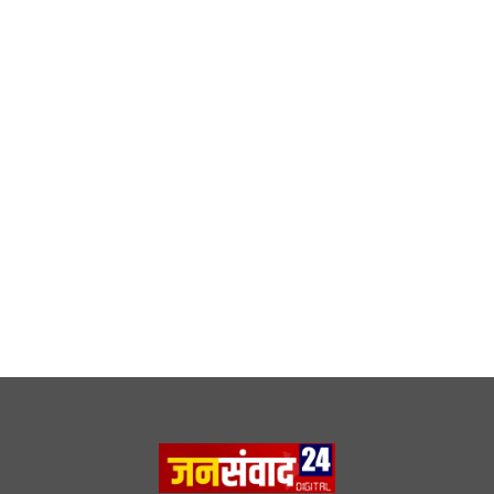
DMCA
|
Rss Feed
|
Join Our Team
Follow Now
© 2026 Jansamvad24.com All rights reserved