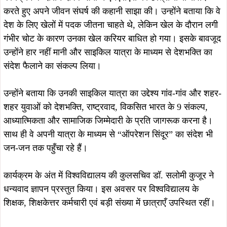
August 8, 2026
नेताजी सुभाष विश्वविद्यालय में ‘नव-आगमन
2026’ का भव्य आयोजन, 5 हजार विद्यार्थियों
August 8, 2026
ने अभिभावकों संग लिया हिस्सा
जमशेदपुर : उलियान में सीएम हेमंत सोरेन से
मिले झामुमो नेता गणेश महाली, आत्मीय
स्वागत कर लिया मार्गदर्शन…
August 8, 2026
August 8, 2026
टाटा मोटर्स वर्कर्स यूनियन का मासिक विदाई-
डिमना में 12 दिन से पानी का संकट, रोज
सह सम्मान समारोह, 5 सेवानिवृत्त कर्मियों को
सिर्फ 20 मिनट सप्लाई; जनता का फूटा
किया सम्मानित
गुस्सा, सौरभ विष्णु ने दी आंदोलन की
चेतावनी