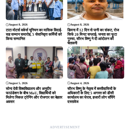
Editor & Publisher - Tripurari Goutam
24×7 News. Fast, Fair, Fearless
Site Links
About Us
|
Disclaimer
|
Contact us
|
Privacy Policy