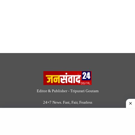
Editor & Publisher - Tripurari Goutam
24×7 News. Fast, Fair, Fearless
Site Links
About Us
|
Disclaimer
|
Contact us
|
Privacy Policy