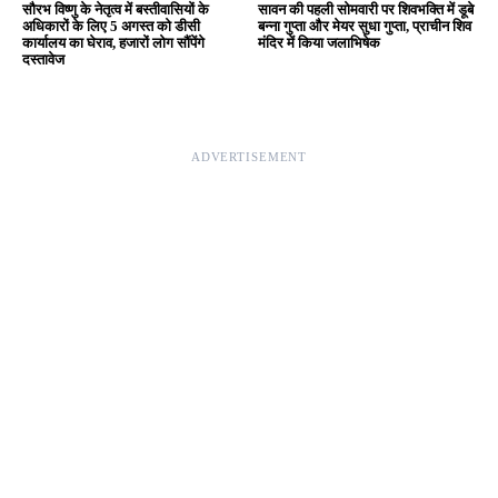
Editor & Publisher - Tripurari Goutam
24×7 News. Fast, Fair, Fearless
Site Links
About Us
|
Disclaimer
|
Contact us
|
Privacy Policy