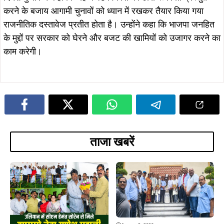
August 8, 2026
टाटा मोटर्स वर्कर्स यूनियन का मासिक विदाई-
सह सम्मान समारोह, 5 सेवानिवृत्त कर्मियों को
August 8, 2026
किया सम्मानित
जमशेदपुर : उलियान में सीएम हेमंत सोरेन से
मिले झामुमो नेता गणेश महाली, आत्मीय
स्वागत कर लिया मार्गदर्शन…
August 8, 2026
August 5, 2026
डिमना में 12 दिन से पानी का संकट, रोज
सोना देवी विश्वविद्यालय और अनुदीप
सिर्फ 20 मिनट सप्लाई; जनता का फूटा
फाउंडेशन के बीच MoU, विद्यार्थियों को
गुस्सा, सौरभ विष्णु ने दी आंदोलन की
मिलेगा स्किल ट्रेनिंग और रोजगार का बेहतर
चेतावनी
अवसर