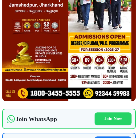
Join WhatsApp
Join Now
Join Facebook
Join Now
दिनेश कुमार ने आरोप लगाया कि सरकार ने बड़े-बड़े वादों और आकर्षक
योजनाओं के नाम पर जनता को भ्रमित करने की कोशिश की है।
उन्होंने कहा कि राज्य में बेरोजगारी, उद्योगों का पलायन, बिजली संकट
और कानून-व्यवस्था जैसे बुनियादी मुद्दों पर कोई ठोस प्रावधान नहीं
दिखता।
ADVERTISEMENT