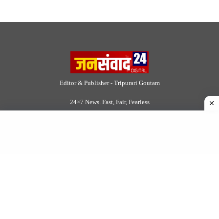
DMCA
|
Rss Feed
|
Join Our Team
Follow Now
© 2026 Jansamvad24.com All rights reserved