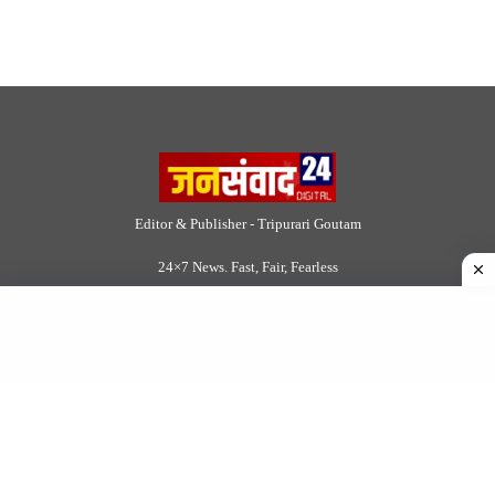
Editor & Publisher - Tripurari Goutam
24×7 News. Fast, Fair, Fearless
Site Links
About Us
|
Disclaimer
|
Contact us
|
Privacy Policy
DMCA
|
Rss Feed
|
Join Our Team
Follow Now