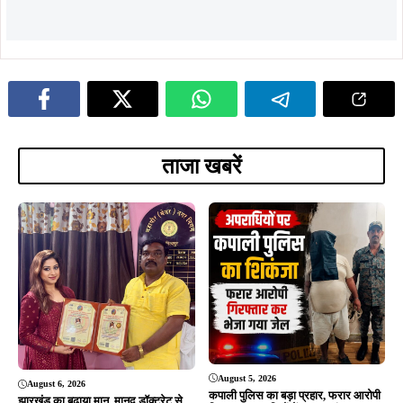
August 5, 2026
August 6, 2026
कपाली पुलिस का बड़ा प्रहार, फरार आरोपी
झारखंड का बढ़ाया मान, मानद डॉक्टरेट से
गिरफ्तार, अपराधियों में मचा हड़कंप…
सम्मानित डॉ. तनुश्री बोस का महापौर संजय
सरदार ने किया भव्य अभिनंदन…
August 5, 2026
August 5, 2026
सरायकेला में दिशोम गुरु शिबू सोरेन की
कुचाई में GPDP पर दो दिवसीय प्रशिक्षण
प्रतिमा स्थापना का भूमि पूजन, प्रथम
संपन्न, पंचायत प्रतिनिधियों को विकास
पुण्यतिथि पर नेताओं ने दी श्रद्धांजलि
योजना बनाने की दी गई जानकारी