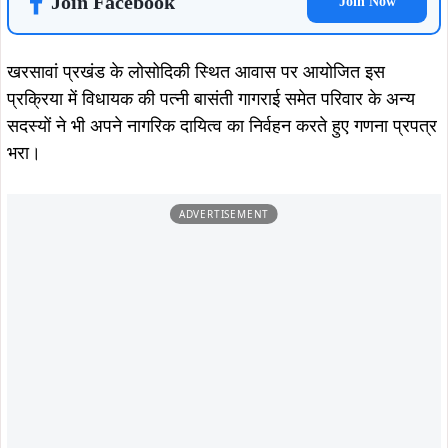
मजबूती के लिए मतदाता सूची का शुद्ध और अद्यतन होना बेहद आवश्यक
है। उन्होंने क्षेत्र के सभी नागरिकों से अपील की कि वे निर्धारित समय-
सीमा के भीतर अपना गणना प्रपत्र भरकर संबंधित बीएलओ (बूथ लेवल
अधिकारी) को जमा करें, ताकि पात्र मतदाताओं का नाम सूची में शामिल
हो सके और किसी भी प्रकार की त्रुटि को दूर किया जा सके।
उन्होंने कहा कि निर्वाचन आयोग द्वारा संचालित यह अभियान केवल
औपचारिक प्रक्रिया नहीं, बल्कि लोकतांत्रिक व्यवस्था को मजबूत
करने की दिशा में महत्वपूर्ण कदम है। आम जनता की सक्रिय भागीदारी
से ही मतदाता सूची को पूरी तरह पारदर्शी, शुद्ध और त्रुटिरहित बनाया
जा सकता है।
विधायक ने झारखंड के सभी नागरिकों से भी अपील की कि वे अपने-
अपने क्षेत्र के बीएलओ से संपर्क करें या निर्धारित शिविरों में जाकर समय
पर गणना प्रपत्र भरें तथा निर्वाचन आयोग के इस अभियान को सफल
बनाने में सहयोग करें।