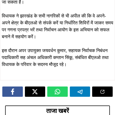
इंडक्शन-ओरिएंटेशन प्रोग्राम, 2500 से
2026’ का भव्य आयोजन, 5 हजार विद्यार्थियों
अधिक लोगों के शामिल होने की संभावना
ने अभिभावकों संग लिया हिस्सा
August 8, 2026
टाटा मोटर्स वर्कर्स यूनियन का मासिक विदाई-
सह सम्मान समारोह, 5 सेवानिवृत्त कर्मियों को
August 8, 2026
किया सम्मानित
जमशेदपुर : उलियान में सीएम हेमंत सोरेन से
मिले झामुमो नेता गणेश महाली, आत्मीय
स्वागत कर लिया मार्गदर्शन…
August 8, 2026
August 5, 2026
डिमना में 12 दिन से पानी का संकट, रोज
सोना देवी विश्वविद्यालय और अनुदीप
सिर्फ 20 मिनट सप्लाई; जनता का फूटा
फाउंडेशन के बीच MoU, विद्यार्थियों को
गुस्सा, सौरभ विष्णु ने दी आंदोलन की
मिलेगा स्किल ट्रेनिंग और रोजगार का बेहतर