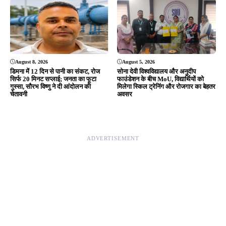
Editor & Publisher - Tripurari Goutam
24×7 News. Fast, Fair, Fearless
Site Links
About Us
|
Disclaimer
|
Contact us
|
Privacy Policy
DMCA
|
Rss Feed
|
Join Our Team
Follow Now
© 2026 Jansamvad24.com All rights reserved