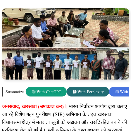
Summarize :
With ChatGPT
With Perplexity
With 
जनसंवाद,
खरसावां (उमाकांत कर)।
भारत निर्वाचन आयोग द्वारा चलाए
जा रहे विशेष गहन पुनरीक्षण (SIR) अभियान के तहत खरसावां
विधानसभा क्षेत्र में मतदाता सूची को अद्यतन और त्रुटिरहित बनाने की
प्रक्रिया तेज हो गई है। इसी अभियान के तहत बुधवार को खरसावां