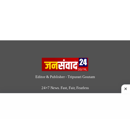
Editor & Publisher - Tripurari Goutam
24×7 News. Fast, Fair, Fearless
Site Links
About Us
|
Disclaimer
|
Contact us
|
Privacy Policy
DMCA
|
Rss Feed
|
Join Our Team