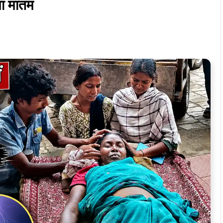
ई (45 वर्ष), पति स्वर्गीय तारीक हेंब्रम, रोज की तरह सोमवार शाम
बेच रही थीं। इसी दौरान अचानक मौसम बदला और हल्की बारिश के साथ
र्वती कुई उसकी चपेट में आ गईं और मौके पर ही बेहोश होकर गिर