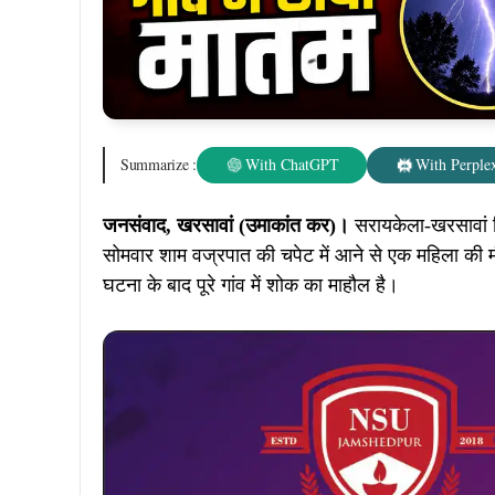
पड़ीं।
घटना में गांव के ही चिंता हेंब्रम (62 वर्ष), पिता स