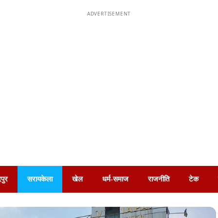
ADVERTISEMENT
पुर
सरायकेला
खेल
धर्म-समाज
राजनीति
टेक