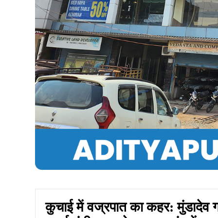
Summarize :
With ChatGPT
With Perplex
जनसंवाद,
खरसावां (उमाकांत कर)।
सरायकेला-खरसावां जिल
सोमवार शाम वज्रपात की चपेट में आने से एक महिला की म