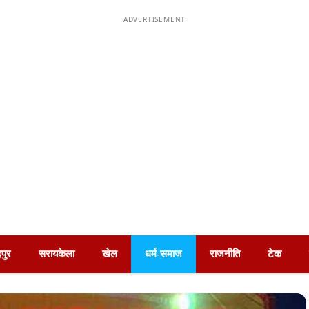
ADVERTISEMENT
पुर
सरायकेला
खेल
धर्म-समाज
राजनीति
टेक