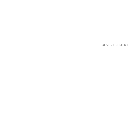
ADVERTISEMENT