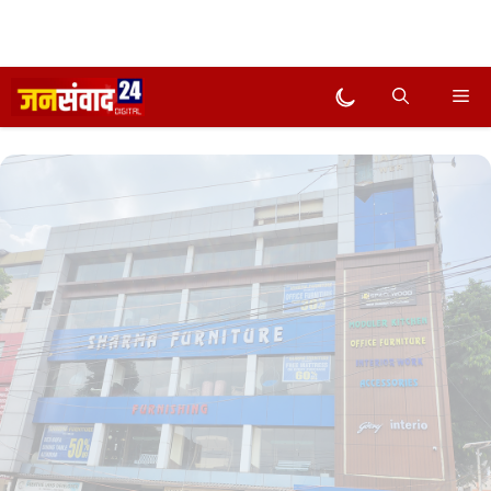
Skip
Me
Dark mode
to
content