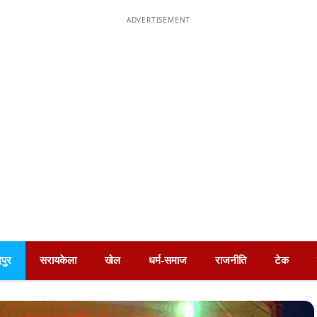
ADVERTISEMENT
पुर
सरायकेला
खेल
धर्म-समाज
राजनीति
टेक