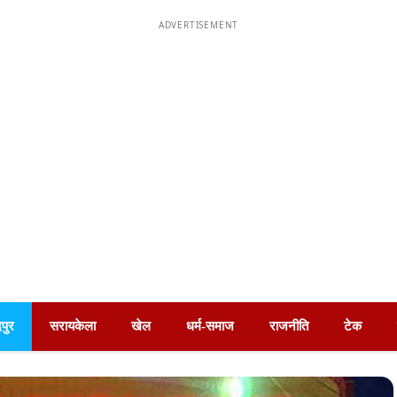
ADVERTISEMENT
पुर
सरायकेला
खेल
धर्म-समाज
राजनीति
टेक