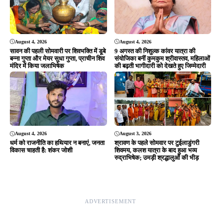
August 4, 2026
August 4, 2026
सावन की पहली सोमवारी पर शिवभक्ति में डूबे
9 अगस्त की निशुल्क कांवर यात्रा की
बन्ना गुप्ता और मेयर सुधा गुप्ता, प्राचीन शिव
संयोजिका बनीं कुमकुम श्रीवास्तव, महिलाओं
मंदिर में किया जलाभिषेक
की बढ़ती भागीदारी को देखते हुए जिम्मेदारी
August 4, 2026
August 3, 2026
धर्म को राजनीति का हथियार न बनाएं, जनता
श्रावण के पहले सोमवार पर टुईलाडुंगरी
विकास चाहती है: शंकर जोशी
शिवमय, कलश यात्रा के बाद हुआ भव्य
रुद्राभिषेक; उमड़ी श्रद्धालुओं की भीड़
ADVERTISEMENT