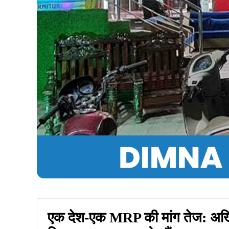
एक देश-एक MRP की मांग तेज: अखि