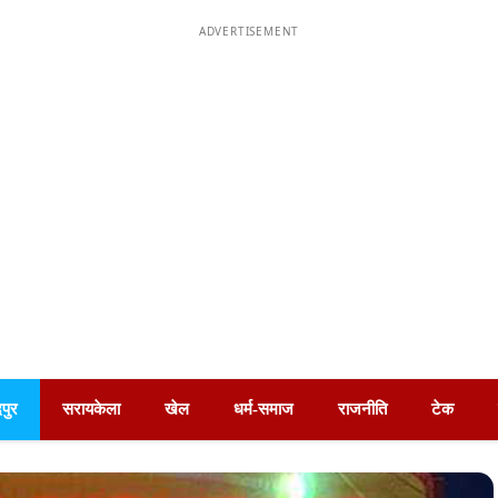
ADVERTISEMENT
पुर
सरायकेला
खेल
धर्म-समाज
राजनीति
टेक