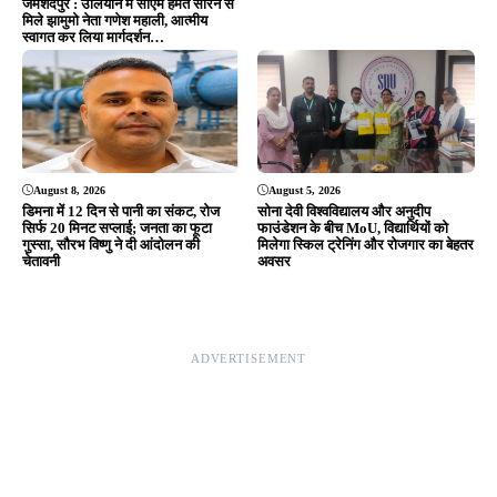
जमशेदपुर : उलियान में सीएम हेमंत सोरेन से
मिले झामुमो नेता गणेश महाली, आत्मीय
स्वागत कर लिया मार्गदर्शन…
August 8, 2026
August 5, 2026
डिमना में 12 दिन से पानी का संकट, रोज
सोना देवी विश्वविद्यालय और अनुदीप
सिर्फ 20 मिनट सप्लाई; जनता का फूटा
फाउंडेशन के बीच MoU, विद्यार्थियों को
गुस्सा, सौरभ विष्णु ने दी आंदोलन की
मिलेगा स्किल ट्रेनिंग और रोजगार का बेहतर
चेतावनी
अवसर
ADVERTISEMENT