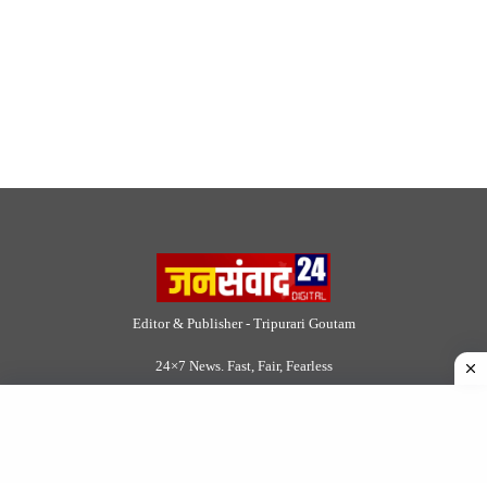
Editor & Publisher - Tripurari Goutam
24×7 News. Fast, Fair, Fearless
Site Links
About Us
|
Disclaimer
|
Contact us
|
Privacy Policy