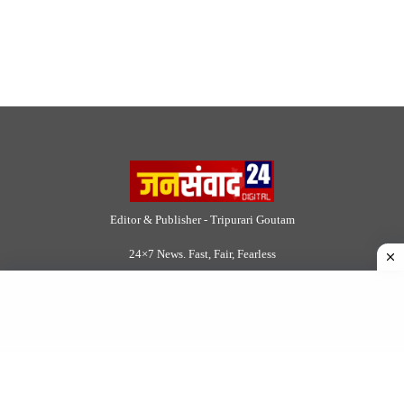
Editor & Publisher - Tripurari Goutam
24×7 News. Fast, Fair, Fearless
Site Links
About Us
|
Disclaimer
|
Contact us
|
Privacy Policy
DMCA
|
Rss Feed
|
Join Our Team