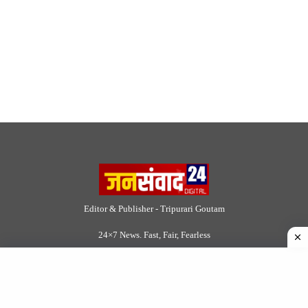
Editor & Publisher - Tripurari Goutam
24×7 News. Fast, Fair, Fearless
Site Links
About Us
|
Disclaimer
|
Contact us
|
Privacy Policy