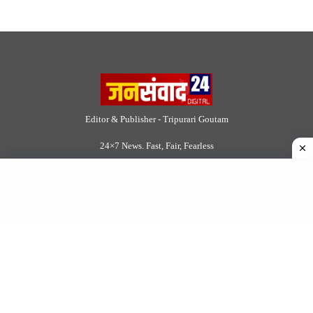
Editor & Publisher - Tripurari Goutam
24×7 News. Fast, Fair, Fearless
Site Links
About Us
|
Disclaimer
|
Contact us
|
Privacy Policy
DMCA
|
Rss Feed
|
Join Our Team
Follow Now