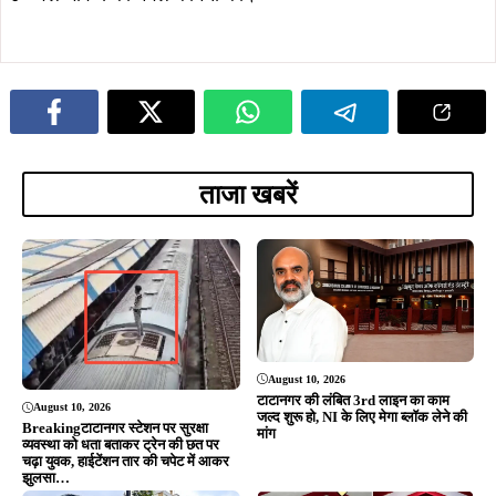
August 10, 2026
टाटानगर की लंबित 3rd लाइन का काम
August 10, 2026
जल्द शुरू हो, NI के लिए मेगा ब्लॉक लेने की
Breakingटाटानगर स्टेशन पर सुरक्षा
मांग
व्यवस्था को धता बताकर ट्रेन की छत पर
चढ़ा युवक, हाईटेंशन तार की चपेट में आकर
झुलसा…
August 9, 2026
August 8, 2026
13 अगस्त को सोना देवी विश्वविद्यालय में
नेताजी सुभाष विश्वविद्यालय में ‘नव-आगमन
इंडक्शन-ओरिएंटेशन प्रोग्राम, 2500 से
2026’ का भव्य आयोजन, 5 हजार विद्यार्थियों
अधिक लोगों के शामिल होने की संभावना
ने अभिभावकों संग लिया हिस्सा
August 8, 2026
August 8, 2026
टाटा मोटर्स वर्कर्स यूनियन का मासिक विदाई-
डिमना में 12 दिन से पानी का संकट, रोज