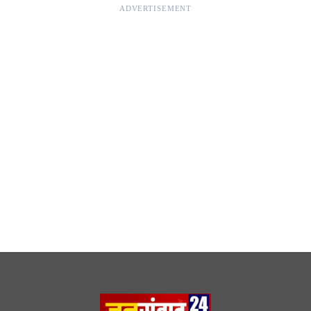
Editor & Publisher - Tripurari Goutam
24×7 News. Fast, Fair, Fearless
Site Links
About Us
|
Disclaimer
|
Contact us
|
Privacy Policy
DMCA
|
Rss Feed
|
Join Our Team
Follow Now