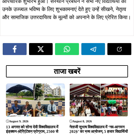
August 8, 2026
किया सम्मानित
जमशेदपुर : उलियान में सीएम हेमंत सोरेन से
मिले झामुमो नेता गणेश महाली, आत्मीय
स्वागत कर लिया मार्गदर्शन…
August 8, 2026
August 5, 2026
डिमना में 12 दिन से पानी का संकट, रोज
सोना देवी विश्वविद्यालय और अनुदीप
सिर्फ 20 मिनट सप्लाई; जनता का फूटा
फाउंडेशन के बीच MoU, विद्यार्थियों को
गुस्सा, सौरभ विष्णु ने दी आंदोलन की
मिलेगा स्किल ट्रेनिंग और रोजगार का बेहतर
चेतावनी
अवसर
ADVERTISEMENT