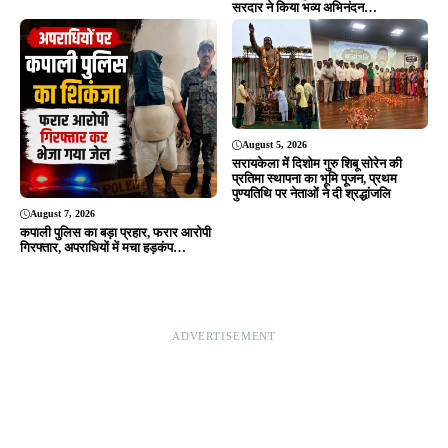
Editor & Publisher - Tripurari Goutam
24×7 News. Fast, Fair, Fearless
Site Links
About Us
|
Disclaimer
|
Contact us
|
Privacy Policy
DMCA
|
Rss Feed
|
Join Our Team
Follow Now