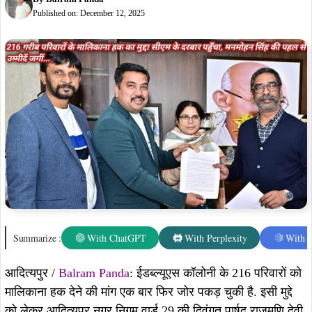
Published on:
December 12, 2025
Summarize :
With ChatGPT
With Perplexity
With 
आदित्यपुर /
Balram Panda
: ईडब्ल्यूएस कॉलोनी के 216 परिवारों को
मालिकाना हक देने की मांग एक बार फिर जोर पकड़ चुकी है. इसी मुद्दे
को लेकर आदित्यपुर नगर निगम वार्ड 29 की दिवंगत पार्षद राजमणि देवी