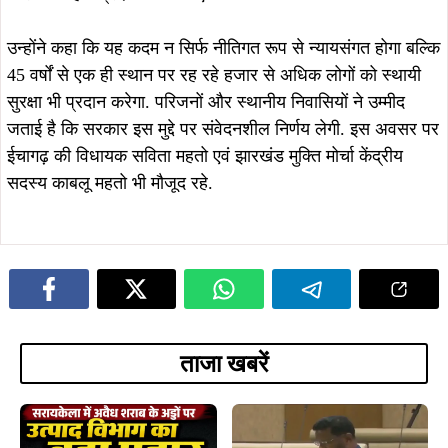
शराब जब्त, तीन गिरफ्तार…
August 7, 2026
खरसावां सामुदायिक स्वास्थ्य केंद्र का नया
भवन 70% तैयार, 31 दिसंबर 2026 तक
पूरा करने का सरकार का दावा
August 7, 2026
झारखंड का बढ़ाया मान, मानद डॉक्टरेट से
सम्मानित डॉ. तनुश्री बोस का महापौर संजय
सरदार ने किया भव्य अभिनंदन…
August 5, 2026
सरायकेला में दिशोम गुरु शिबू सोरेन की
प्रतिमा स्थापना का भूमि पूजन, प्रथम