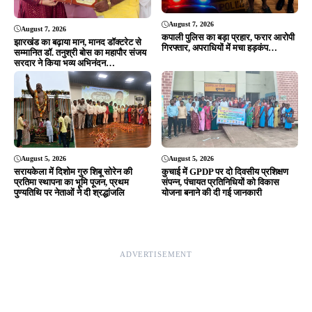
Editor & Publisher - Tripurari Goutam
24×7 News. Fast, Fair, Fearless
Site Links
About Us
|
Disclaimer
|
Contact us
|
Privacy Policy
DMCA
|
Rss Feed
|
Join Our Team
Follow Now