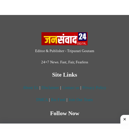
Editor & Publisher - Tripurari Goutam
24×7 News. Fast, Fair, Fearless
Site Links
About Us
|
Disclaimer
|
Contact us
|
Privacy Policy
DMCA
|
Rss Feed
|
Join Our Team
Follow Now