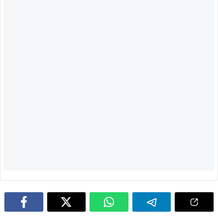
पुण्यतिथि पर नेताओं ने दी श्रद्धांजलि
योजना बनाने की दी गई जानकारी
August 4, 2026
August 4, 2026
आरआईटी : फरार वारंटियों पर आरआईटी
सरायकेला : तिरुलडीह पुलिस की बड़ी
थाना पुलिस का बड़ा प्रहार, दो अभियुक्त
सफलता, गैस गोदाम से चोरी हुए 56 सिलेंडर
गिरफ्तार, भेजे गए जेल…
बरामद, सभी आरोपी गिरफ्तार…
ADVERTISEMENT