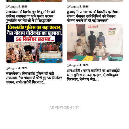
About Us
|
Disclaimer
|
Contact us
|
Privacy Policy
DMCA
|
Rss Feed
|
Join Our Team
Follow Now
© 2026 Jansamvad24.com All rights reserved