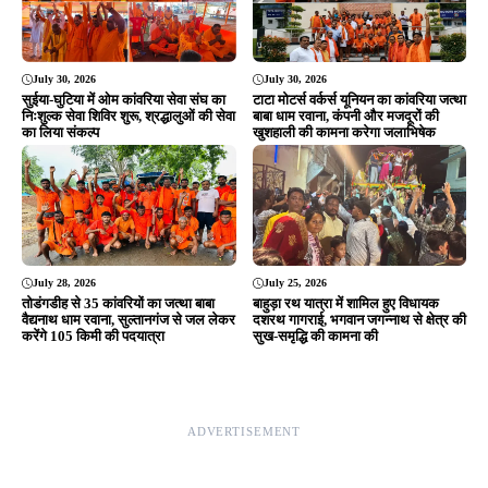
July 30, 2026
July 30, 2026
सुईया-घुटिया में ओम कांवरिया सेवा संघ का
टाटा मोटर्स वर्कर्स यूनियन का कांवरिया जत्था
निःशुल्क सेवा शिविर शुरू, श्रद्धालुओं की सेवा
बाबा धाम रवाना, कंपनी और मजदूरों की
का लिया संकल्प
खुशहाली की कामना करेगा जलाभिषेक
July 28, 2026
July 25, 2026
तोडंगडीह से 35 कांवरियों का जत्था बाबा
बाहुड़ा रथ यात्रा में शामिल हुए विधायक
वैद्यनाथ धाम रवाना, सुल्तानगंज से जल लेकर
दशरथ गागराई, भगवान जगन्नाथ से क्षेत्र की
करेंगे 105 किमी की पदयात्रा
सुख-समृद्धि की कामना की
ADVERTISEMENT