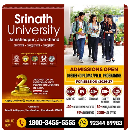
Join WhatsApp
Join Now
Join Facebook
Join Now
समिति के सदस्यों ने बताया कि यह आयोजन छठ व्रतियों के प्रति
सम्मान और सहयोग की भावना
से किया जाता है ताकि वे इस महापर्व को
निर्बाध रूप से संपन्न कर सकें। साथ ही समिति ने जानकारी दी कि इस
वर्ष भी स्लैग रोड स्थित पारंपरिक छठ स्थल पर
सेवा शिविर
लगाया
जाएगा, जहां श्रद्धालुओं और व्रतियों को आवश्यक सामग्री व सहयोग