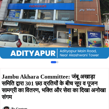
समिति द्वारा 301 छठ व्रतियों के बीच सूप व पूजन
सामग्री का वितरण, भक्ति और सेवा का दिखा अनोखा
संगम
By
Goutam
Published on:
October 25, 2025
Summarize :
With ChatGPT
With Perplexity
With 