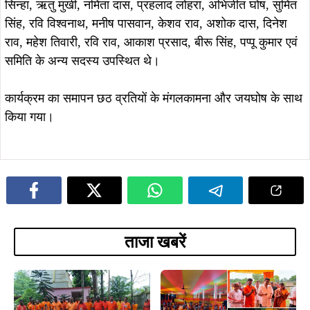
ताजा खबरें
August 5, 2026
July 30, 2026
दलभंगा से 50 कांवरियों का जत्था बाबा
श्रावणी मेले में सेवा का संकल्प: सोशल
बैद्यनाथ धाम के लिए रवाना, भोलेनाथ मंदिर
मीडिया इन्फ्लुएंसर रितु सिंह ने शुरू किया
में पूजा के बाद शुरू हुई यात्रा
महीने भर का नि:शुल्क कांवरिया सेवा शिविर
July 30, 2026
July 30, 2026
सुईया-घुटिया में ओम कांवरिया सेवा संघ का
टाटा मोटर्स वर्कर्स यूनियन का कांवरिया जत्था
निःशुल्क सेवा शिविर शुरू, श्रद्धालुओं की सेवा
बाबा धाम रवाना, कंपनी और मजदूरों की
का लिया संकल्प
खुशहाली की कामना करेगा जलाभिषेक