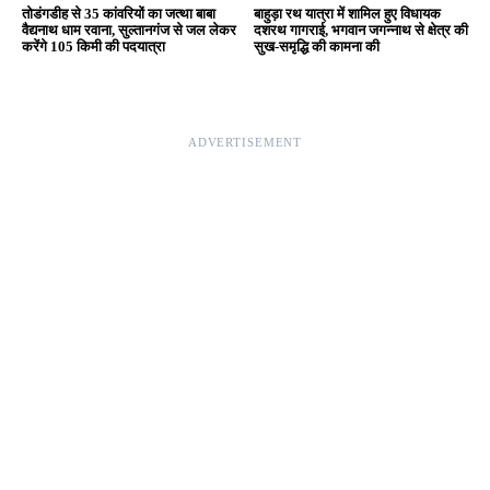
Editor & Publisher - Tripurari Goutam
24×7 News. Fast, Fair, Fearless
Site Links
About Us
|
Disclaimer
|
Contact us
|
Privacy Policy