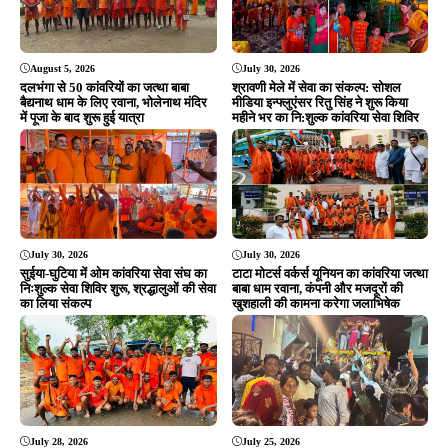
July 28, 2026
July 25, 2026
तोडंगडीह से 35 कांवरियों का जत्था बाबा
बाहुड़ा रथ यात्रा में शामिल हुए विधायक
वैद्यनाथ धाम रवाना, सुल्तानगंज से जल लेकर
दशरथ गागराई, भगवान जगन्नाथ से क्षेत्र की
करेंगे 105 किमी की पदयात्रा
सुख-समृद्धि की कामना की
ADVERTISEMENT