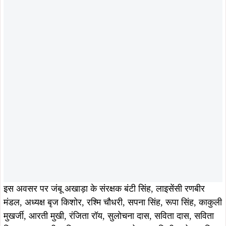
इस अवसर पर जंबू अखाड़ा के संरक्षक बंटी सिंह, लाइसेंसी रणबीर
मंडल, अध्यक्ष बृज किशोर, रश्मि चौधरी, सपना सिंह, रूपा सिंह, काकुली
मुखर्जी, आरती मुखी, रंजिता रॉय, सुलोचना दास, सविता दास, सविता
सिन्हा, ऋतु मुखी, नमिता दास, प्रहलाद लोहरा, अभिजीत घोष, सुमित
सिंह, रवि विश्वनाथ, मनीष पासवान, केशव राव, अशोक दास, दिनेश
राव, महेश तिवारी, रवि राव, आकाश प्रसाद, बीरू सिंह, पप्पू कुमार एवं
समिति के अन्य सदस्य उपस्थित थे।
कार्यक्रम का समापन छठ व्रतियों के मंगलकामना और जयघोष के साथ
किया गया।