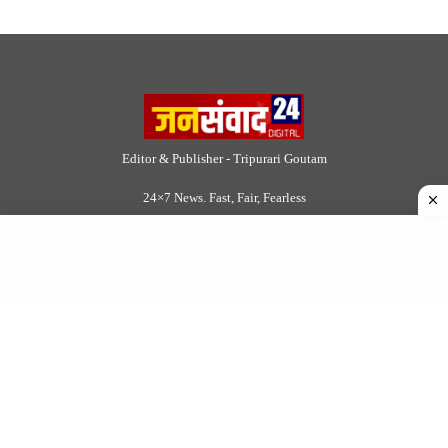
DMCA
|
Rss Feed
|
Join Our Team
Follow Now
© 2026 Jansamvad24.com All rights reserved