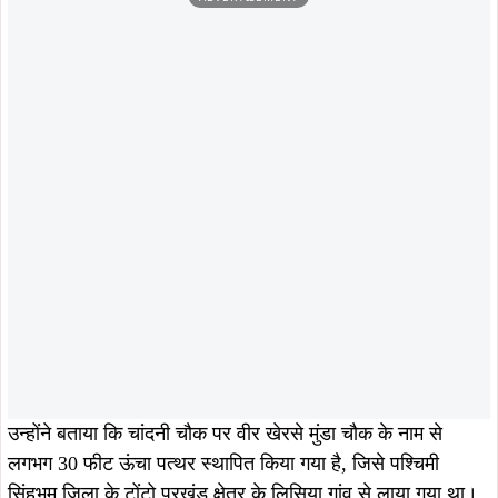
आवश्यक है। इस दिशा में भी पहल की जाएगी।
कार्यक्रम में जिला अध्यक्ष डॉ. शुभेंदु महतो, नगर पंचायत अध्यक्ष मनोज
चौधरी, सांसद प्रतिनिधि छोटराय किस्कू, कोंदो कुंभकार, जीप सदस्य
कालीचरण बानरा, मुखिया सुनीता तापे, भोला महांती, शंभु आचार्य, भवेश
मिश्रा, कनिष्ठ अभियंता अजय कुमार महतो सहित कई जनप्रतिनिधि
और गणमान्य लोग उपस्थित रहे।
ताजा खबरें