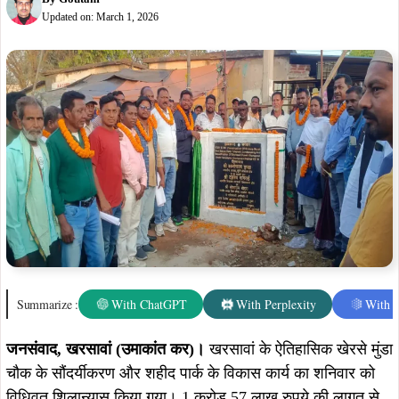
Updated on:
March 1, 2026
Summarize :
With ChatGPT
With Perplexity
With 
जनसंवाद, खरसावां (उमाकांत कर)।
खरसावां के ऐतिहासिक खेरसे मुंडा
चौक के सौंदर्यीकरण और शहीद पार्क के विकास कार्य का शनिवार को
विधिवत शिलान्यास किया गया। 1 करोड़ 57 लाख रुपये की लागत से