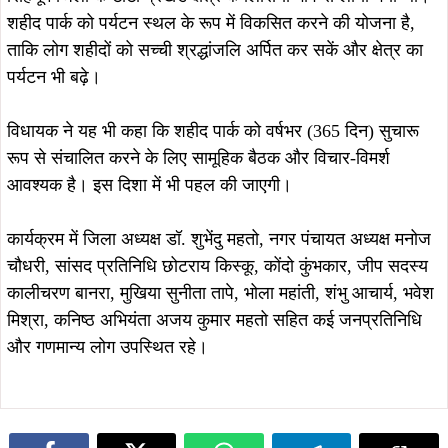
August 8, 2026
कपाली पुलिस की नशे के खिलाफ बड़ी
कार्रवाई, एनडीपीएस एक्ट में चार आरोपी
August 8, 2026
गिरफ्तार, भेजे गए न्यायिक हिरासत में
जमशेदपुर : उलियान में सीएम हेमंत सोरेन से
मिले झामुमो नेता गणेश महाली, आत्मीय
स्वागत कर लिया मार्गदर्शन…
August 7, 2026
खरसावां-रुड़गांव सड़क की राइडिंग क्वालिटी
सुधारने की मांग पहुंची विधानसभा, विधायक
August 8, 2026
दशरथ गागराई ने सरकार से मांगी स्वीकृति
Breakingसरायकेला में अवैध शराब के
अड्डों पर उत्पाद विभाग का बड़ा प्रहार, 37
हजार लीटर जावा महुआ नष्ट, 500 लीटर
शराब जब्त, तीन गिरफ्तार…