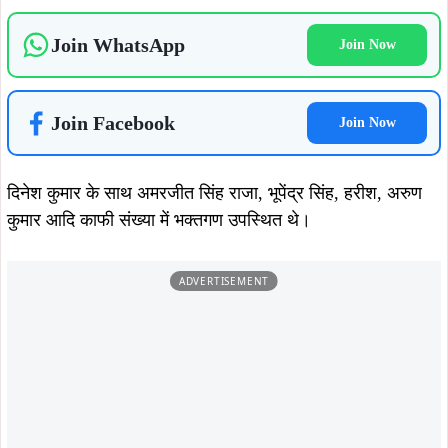
August 5, 2026
July 30, 2026
दलभंगा से 50 कांवरियों का जत्था बाबा
श्रावणी मेले में सेवा का संकल्प: सोशल
बैद्यनाथ धाम के लिए रवाना, भोलेनाथ मंदिर
मीडिया इन्फ्लुएंसर रितु सिंह ने शुरू किया
में पूजा के बाद शुरू हुई यात्रा
महीने भर का नि:शुल्क कांवरिया सेवा शिविर
July 30, 2026
July 30, 2026
सुईया-घुटिया में ओम कांवरिया सेवा संघ का
टाटा मोटर्स वर्कर्स यूनियन का कांवरिया जत्था
निःशुल्क सेवा शिविर शुरू, श्रद्धालुओं की सेवा
बाबा धाम रवाना, कंपनी और मजदूरों की
का लिया संकल्प
खुशहाली की कामना करेगा जलाभिषेक
July 28, 2026
July 25, 2026
तोडंगडीह से 35 कांवरियों का जत्था बाबा
बाहुड़ा रथ यात्रा में शामिल हुए विधायक
वैद्यनाथ धाम रवाना, सुल्तानगंज से जल लेकर
दशरथ गागराई, भगवान जगन्नाथ से क्षेत्र की
करेंगे 105 किमी की पदयात्रा
सुख-समृद्धि की कामना की