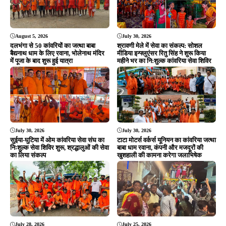
Editor & Publisher - Tripurari Goutam
24×7 News. Fast, Fair, Fearless
Site Links
About Us
|
Disclaimer
|
Contact us
|
Privacy Policy
DMCA
|
Rss Feed
|
Join Our Team
Follow Now
© 2026 Jansamvad24.com All rights reserved