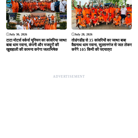
Editor & Publisher - Tripurari Goutam
24×7 News. Fast, Fair, Fearless
Site Links
About Us
|
Disclaimer
|
Contact us
|
Privacy Policy
DMCA
|
Rss Feed
|
Join Our Team
Follow Now
© 2026 Jansamvad24.com All rights reserved