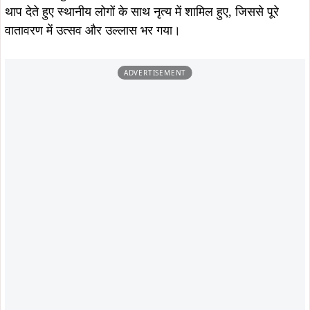
उन्होंने कहा कि ऐसे पर्व झारखंड की पहचान और सांस्कृतिक विरासत
को सशक्त बनाते हैं।
ताजा खबरें
August 5, 2026
दलभंगा से 50 कांवरियों का जत्था बाबा
बैद्यनाथ धाम के लिए रवाना, भोलेनाथ मंदिर
में पूजा के बाद शुरू हुई यात्रा