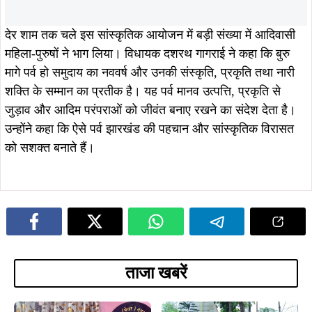
August 6, 2026
झारखंड का बढ़ाया मान, मानद डॉक्टरेट से
सम्मानित डॉ. तनुश्री बोस का महापौर संजय
सरदार ने किया भव्य अभिनंदन…
July 30, 2026
July 30, 2026
श्रावणी मेले में सेवा का संकल्प: सोशल
सुईया-घुटिया में ओम कांवरिया सेवा संघ का
मीडिया इन्फ्लुएंसर रितु सिंह ने शुरू किया
निःशुल्क सेवा शिविर शुरू, श्रद्धालुओं की सेवा
महीने भर का नि:शुल्क कांवरिया सेवा शिविर
का लिया संकल्प
July 30, 2026
July 28, 2026
टाटा मोटर्स वर्कर्स यूनियन का कांवरिया जत्था
तोडंगडीह से 35 कांवरियों का जत्था बाबा
बाबा धाम रवाना, कंपनी और मजदूरों की
वैद्यनाथ धाम रवाना, सुल्तानगंज से जल लेकर
खुशहाली की कामना करेगा जलाभिषेक
करेंगे 105 किमी की पदयात्रा