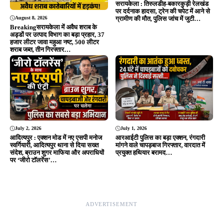
सरायकेला : तिरुलडीह-बकारकुड़ी रेलखंड
पर दर्दनाक हादसा, ट्रेन की चपेट में आने से
August 8, 2026
ग्रामीण की मौत, पुलिस जांच में जुटी…
Breakingसरायकेला में अवैध शराब के
अड्डों पर उत्पाद विभाग का बड़ा प्रहार, 37
हजार लीटर जावा महुआ नष्ट, 500 लीटर
शराब जब्त, तीन गिरफ्तार…
July 2, 2026
July 1, 2026
आदित्यपुर : एक्शन मोड में नए एसपी मनोज
आरआईटी पुलिस का बड़ा एक्शन, रंगदारी
स्वर्गियारी, आदित्यपुर थाना से दिया सख्त
मांगने वाले चापड़बाज गिरफ्तार, वारदात में
संदेश, ब्राउन शुगर माफिया और अपराधियों
प्रयुक्त हथियार बरामद…
पर ‘जीरो टॉलरेंस’…
ADVERTISEMENT